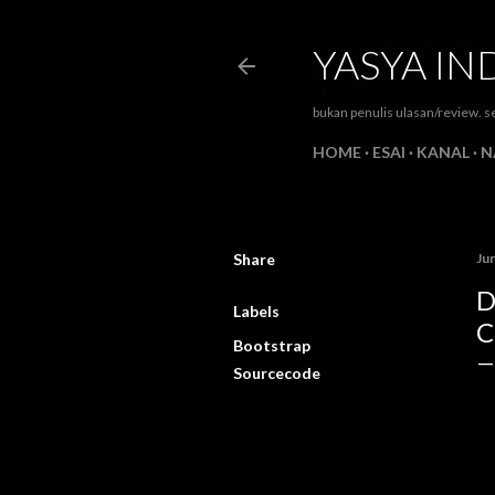
YASYA IN
bukan penulis ulasan/review. se
HOME
ESAI
KANAL
N
Share
Ju
D
Labels
C
Bootstrap
Sourcecode