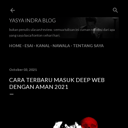
Skip to main content
YASYA INDRA BLOG
bukan penulis ulasan/review. semua tulisan ini cuman refleksi dari apa
yang saya baca/tonton sehari hari.
HOME
ESAI
KANAL
NAWALA
TENTANG SAYA
October 03, 2021
CARA TERBARU MASUK DEEP WEB
DENGAN AMAN 2021